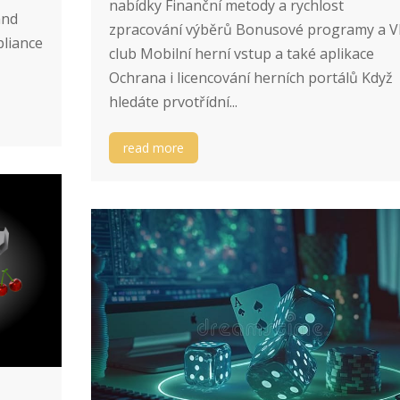
nabídky Finanční metody a rychlost
and
zpracování výběrů Bonusové programy a V
pliance
club Mobilní herní vstup a také aplikace
Ochrana i licencování herních portálů Když
hledáte prvotřídní...
read more