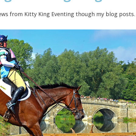
news from Kitty King Eventing though my blog posts.