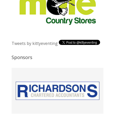
Tweets by kittyeventing
Sponsors