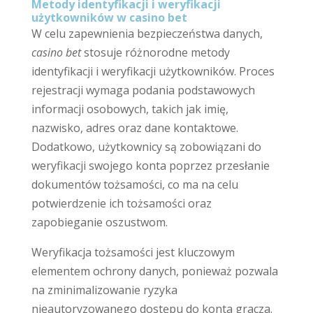
Metody identyfikacji i weryfikacji
użytkowników w casino bet
W celu zapewnienia bezpieczeństwa danych,
casino bet
stosuje różnorodne metody
identyfikacji i weryfikacji użytkowników. Proces
rejestracji wymaga podania podstawowych
informacji osobowych, takich jak imię,
nazwisko, adres oraz dane kontaktowe.
Dodatkowo, użytkownicy są zobowiązani do
weryfikacji swojego konta poprzez przesłanie
dokumentów tożsamości, co ma na celu
potwierdzenie ich tożsamości oraz
zapobieganie oszustwom.
Weryfikacja tożsamości jest kluczowym
elementem ochrony danych, ponieważ pozwala
na zminimalizowanie ryzyka
nieautoryzowanego dostępu do konta gracza.