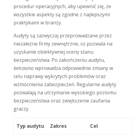
procedur operacyjnych, aby upewnić się, że
wszystkie aspekty są zgodne z najlepszymi
praktykami w branży.
Audyty są zazwyczaj przeprowadzane przez
niezależne firmy zewnętrzne, co pozwala na
uzyskanie obiektywnej oceny stanu
bezpieczeństwa. Po zakończeniu audytu,
betcasino
wprowadza odpowiednie zmiany w
celu naprawy wykrytych problemów oraz
wzmocnienia zabezpieczeń. Regularne audyty
pozwalają na utrzymanie wysokiego poziomu
bezpieczeństwa oraz zwiększenie zaufania
graczy.
Typ audytu
Zakres
Cel