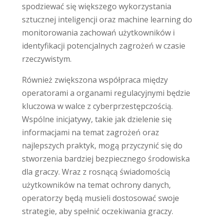
spodziewać się większego wykorzystania
sztucznej inteligencji oraz machine learning do
monitorowania zachowań użytkowników i
identyfikacji potencjalnych zagrożeń w czasie
rzeczywistym.
Również zwiększona współpraca między
operatorami a organami regulacyjnymi będzie
kluczowa w walce z cyberprzestępczością.
Wspólne inicjatywy, takie jak dzielenie się
informacjami na temat zagrożeń oraz
najlepszych praktyk, mogą przyczynić się do
stworzenia bardziej bezpiecznego środowiska
dla graczy. Wraz z rosnącą świadomością
użytkowników na temat ochrony danych,
operatorzy będą musieli dostosować swoje
strategie, aby spełnić oczekiwania graczy.