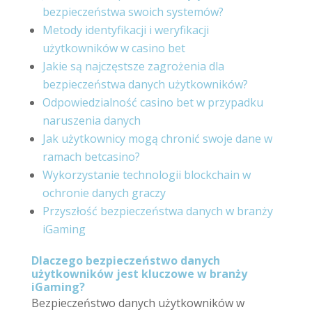
bezpieczeństwa swoich systemów?
Metody identyfikacji i weryfikacji
użytkowników w casino bet
Jakie są najczęstsze zagrożenia dla
bezpieczeństwa danych użytkowników?
Odpowiedzialność casino bet w przypadku
naruszenia danych
Jak użytkownicy mogą chronić swoje dane w
ramach betcasino?
Wykorzystanie technologii blockchain w
ochronie danych graczy
Przyszłość bezpieczeństwa danych w branży
iGaming
Dlaczego bezpieczeństwo danych
użytkowników jest kluczowe w branży
iGaming?
Bezpieczeństwo danych użytkowników w