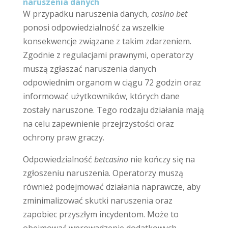
naruszenia danych
W przypadku naruszenia danych,
casino bet
ponosi odpowiedzialność za wszelkie
konsekwencje związane z takim zdarzeniem.
Zgodnie z regulacjami prawnymi, operatorzy
muszą zgłaszać naruszenia danych
odpowiednim organom w ciągu 72 godzin oraz
informować użytkowników, których dane
zostały naruszone. Tego rodzaju działania mają
na celu zapewnienie przejrzystości oraz
ochrony praw graczy.
Odpowiedzialność
betcasino
nie kończy się na
zgłoszeniu naruszenia. Operatorzy muszą
również podejmować działania naprawcze, aby
zminimalizować skutki naruszenia oraz
zapobiec przyszłym incydentom. Może to