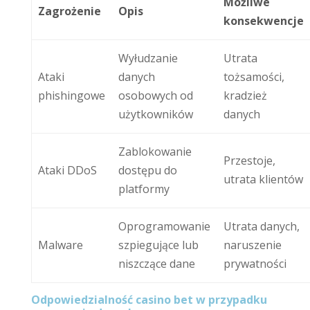
Możliwe
Zagrożenie
Opis
konsekwencje
Wyłudzanie
Utrata
Ataki
danych
tożsamości,
phishingowe
osobowych od
kradzież
użytkowników
danych
Zablokowanie
Przestoje,
Ataki DDoS
dostępu do
utrata klientów
platformy
Oprogramowanie
Utrata danych,
Malware
szpiegujące lub
naruszenie
niszczące dane
prywatności
Odpowiedzialność casino bet w przypadku