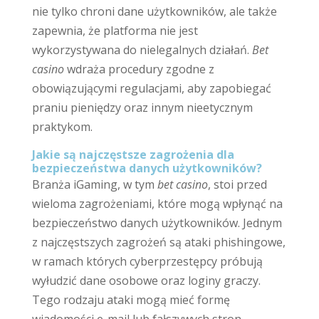
nie tylko chroni dane użytkowników, ale także
zapewnia, że platforma nie jest
wykorzystywana do nielegalnych działań.
Bet
casino
wdraża procedury zgodne z
obowiązującymi regulacjami, aby zapobiegać
praniu pieniędzy oraz innym nieetycznym
praktykom.
Jakie są najczęstsze zagrożenia dla
bezpieczeństwa danych użytkowników?
Branża iGaming, w tym
bet casino
, stoi przed
wieloma zagrożeniami, które mogą wpłynąć na
bezpieczeństwo danych użytkowników. Jednym
z najczęstszych zagrożeń są ataki phishingowe,
w ramach których cyberprzestępcy próbują
wyłudzić dane osobowe oraz loginy graczy.
Tego rodzaju ataki mogą mieć formę