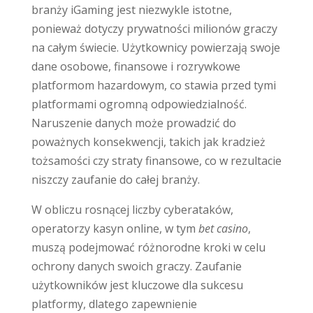
branży iGaming jest niezwykle istotne,
ponieważ dotyczy prywatności milionów graczy
na całym świecie. Użytkownicy powierzają swoje
dane osobowe, finansowe i rozrywkowe
platformom hazardowym, co stawia przed tymi
platformami ogromną odpowiedzialność.
Naruszenie danych może prowadzić do
poważnych konsekwencji, takich jak kradzież
tożsamości czy straty finansowe, co w rezultacie
niszczy zaufanie do całej branży.
W obliczu rosnącej liczby cyberataków,
operatorzy kasyn online, w tym
bet casino
,
muszą podejmować różnorodne kroki w celu
ochrony danych swoich graczy. Zaufanie
użytkowników jest kluczowe dla sukcesu
platformy, dlatego zapewnienie