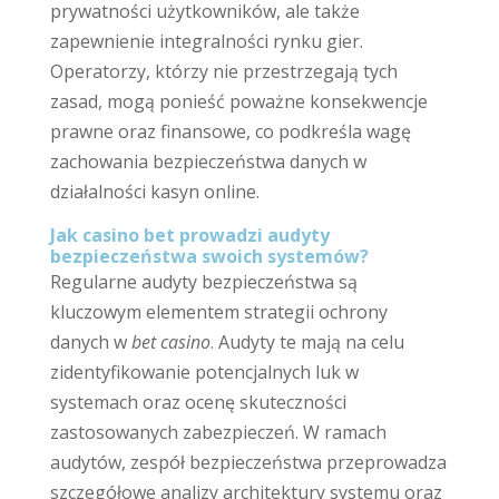
prywatności użytkowników, ale także
zapewnienie integralności rynku gier.
Operatorzy, którzy nie przestrzegają tych
zasad, mogą ponieść poważne konsekwencje
prawne oraz finansowe, co podkreśla wagę
zachowania bezpieczeństwa danych w
działalności kasyn online.
Jak casino bet prowadzi audyty
bezpieczeństwa swoich systemów?
Regularne audyty bezpieczeństwa są
kluczowym elementem strategii ochrony
danych w
bet casino
. Audyty te mają na celu
zidentyfikowanie potencjalnych luk w
systemach oraz ocenę skuteczności
zastosowanych zabezpieczeń. W ramach
audytów, zespół bezpieczeństwa przeprowadza
szczegółowe analizy architektury systemu oraz