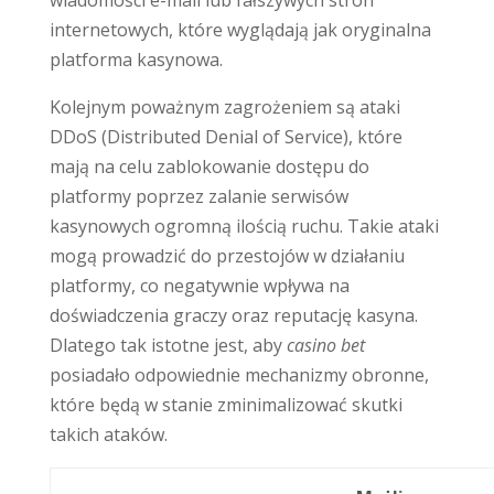
wiadomości e-mail lub fałszywych stron
internetowych, które wyglądają jak oryginalna
platforma kasynowa.
Kolejnym poważnym zagrożeniem są ataki
DDoS (Distributed Denial of Service), które
mają na celu zablokowanie dostępu do
platformy poprzez zalanie serwisów
kasynowych ogromną ilością ruchu. Takie ataki
mogą prowadzić do przestojów w działaniu
platformy, co negatywnie wpływa na
doświadczenia graczy oraz reputację kasyna.
Dlatego tak istotne jest, aby
casino bet
posiadało odpowiednie mechanizmy obronne,
które będą w stanie zminimalizować skutki
takich ataków.