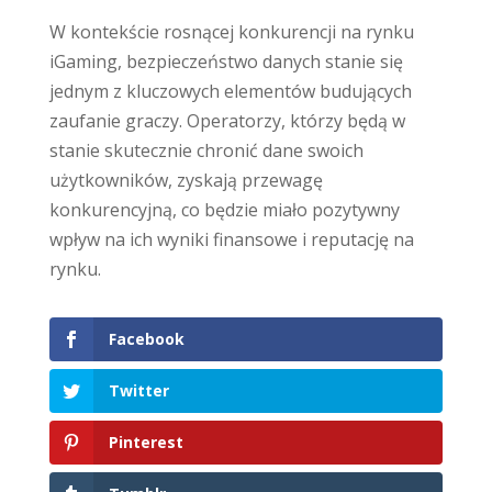
W kontekście rosnącej konkurencji na rynku
iGaming, bezpieczeństwo danych stanie się
jednym z kluczowych elementów budujących
zaufanie graczy. Operatorzy, którzy będą w
stanie skutecznie chronić dane swoich
użytkowników, zyskają przewagę
konkurencyjną, co będzie miało pozytywny
wpływ na ich wyniki finansowe i reputację na
rynku.
Facebook
Twitter
Pinterest